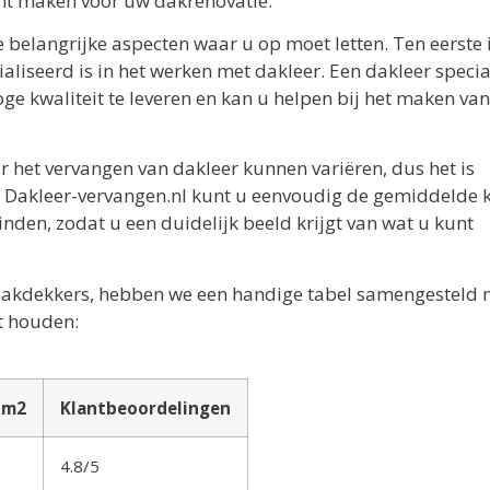
unt maken voor uw dakrenovatie.
e belangrijke aspecten waar u op moet letten. Ten eerste i
iseerd is in het werken met dakleer. Een dakleer specia
e kwaliteit te leveren en kan u helpen bij het maken van
or het vervangen van dakleer kunnen variëren, dus het is
 Bij Dakleer-vervangen.nl kunt u eenvoudig de gemiddelde 
nden, zodat u een duidelijk beeld krijgt van wat u kunt
e dakdekkers, hebben we een handige tabel samengesteld 
t houden:
r m2
Klantbeoordelingen
4.8/5