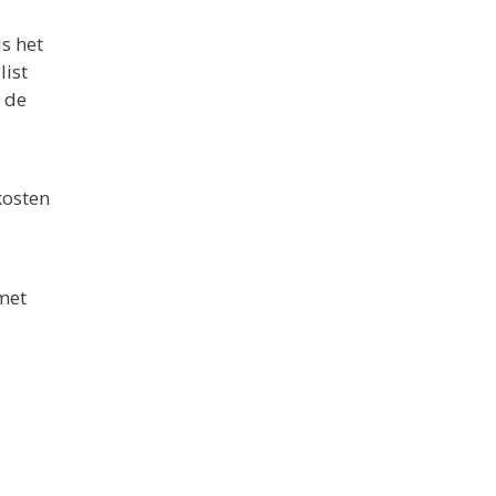
s het
list
 de
kosten
met