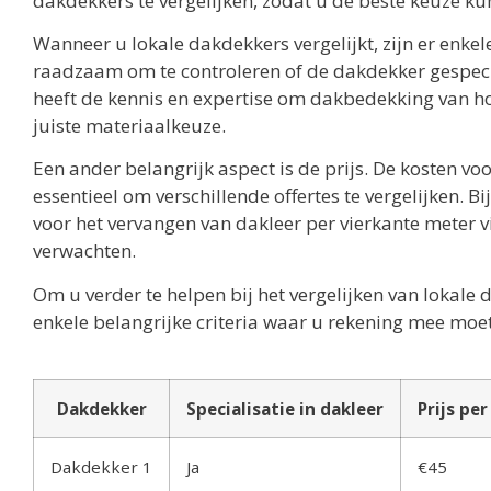
dakdekkers te vergelijken, zodat u de beste keuze k
Wanneer u lokale dakdekkers vergelijkt, zijn er enkel
raadzaam om te controleren of de dakdekker gespecial
heeft de kennis en expertise om dakbedekking van hog
juiste materiaalkeuze.
Een ander belangrijk aspect is de prijs. De kosten vo
essentieel om verschillende offertes te vergelijken.
voor het vervangen van dakleer per vierkante meter vi
verwachten.
Om u verder te helpen bij het vergelijken van lokal
enkele belangrijke criteria waar u rekening mee moe
Dakdekker
Specialisatie in dakleer
Prijs pe
Dakdekker 1
Ja
€45