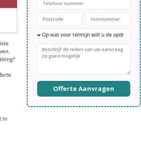
iste
ven.
ekking?
ferte
Offerte Aanvragen
 in