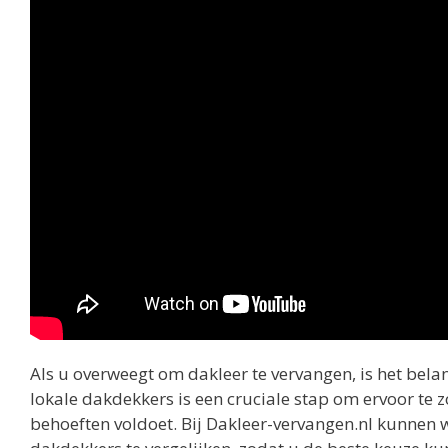
Als u overweegt om dakleer te vervangen, is het belan
lokale dakdekkers is een cruciale stap om ervoor te z
behoeften voldoet. Bij Dakleer-vervangen.nl kunnen w