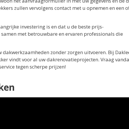
gewoon het aanvraagformulier in met uw gegevens en de d
dekkers zullen vervolgens contact met u opnemen en een of
ngrijke investering is en dat u de beste prijs-
n samen met betrouwbare en ervaren professionals die
t uw dakwerkzaamheden zonder zorgen uitvoeren. Bij Dakle
ekker vindt voor al uw dakrenovatieprojecten. Vraag vand
ervice tegen scherpe prijzen!
jken