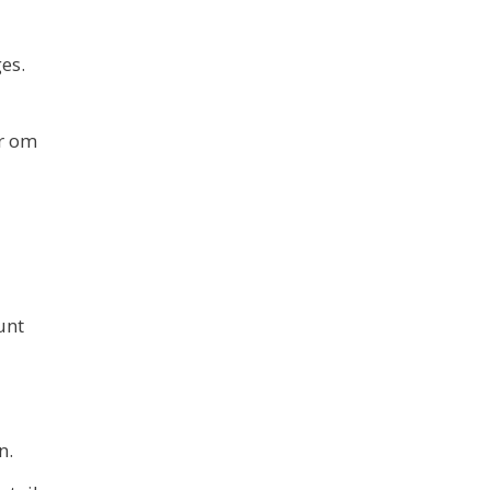
es.
er om
unt
n.