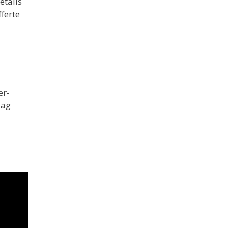
etails
ferte
er-
aag