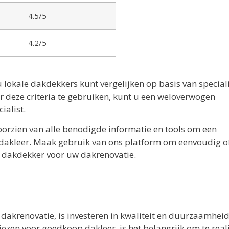
4.5/5
4.2/5
lokale dakdekkers kunt vergelijken op basis van speciali
r deze criteria te gebruiken, kunt u een weloverwogen
ialist.
oorzien van alle benodigde informatie en tools om een
dakleer. Maak gebruik van ons platform om eenvoudig of
te dakdekker voor uw dakrenovatie.
d
 dakrenovatie, is investeren in kwaliteit en duurzaamhei
kiezen voor goedkoop dakleer, is het belangrijk om te real